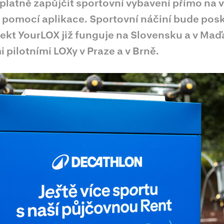
platně zapůjčit sportovní vybavení přímo na 
 pomocí aplikace. Sportovní náčiní bude pos
ekt YourLOX již funguje na Slovensku a v Maď
i pilotními LOXy v Praze a v Brně.