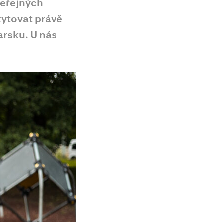
veřejných
kytovat právě
arsku. U nás