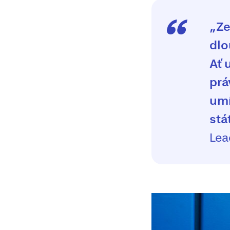
„Ze
dlo
Ať 
prá
umí
stá
Lea