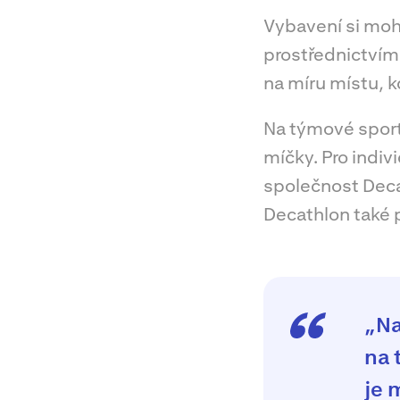
Vybavení si moh
prostřednictvím
na míru místu, k
Na týmové sport
míčky. Pro indiv
společnost Deca
Decathlon také 
„Na
na 
je 