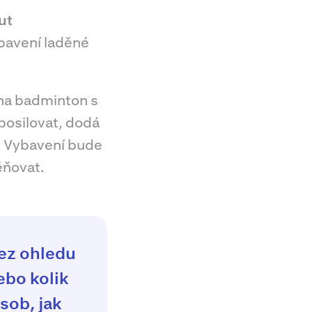
ut
ybavení laděné
na badminton s
aposilovat, dodá
. Vybavení bude
ěňovat.
bez ohledu
ebo kolik
sob, jak