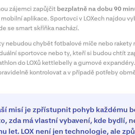
ou zájemci zapůjčit
bezplatně na dobu 90 min
 mobilní aplikace. Sportovci v LOXech najdou v
de se smart skříňka nachází.
y nebudou chybět fotbalové míče nebo rakety 
iduální sportovce nebo ty, kteří si budou chtít z
thlon do LOXů kettlebelly a gumové expandéry
pravidelně kontrolovat a v případě potřeby obm
ší misí je zpřístupnit pohyb každému 
to, zda má vlastní vybavení, kde bydlí, n
mu let. LOX není jen technologie, ale způ