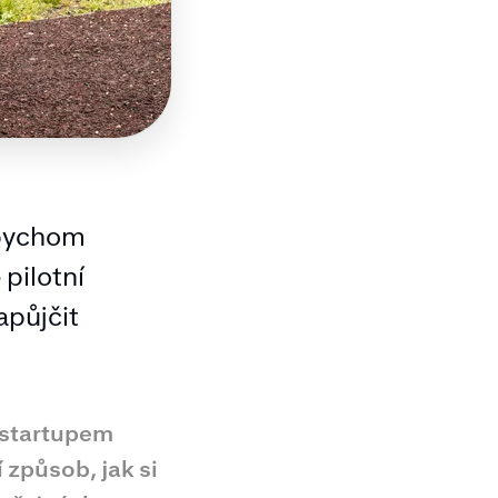
abychom
 pilotní
apůjčit
 startupem
 způsob, jak si