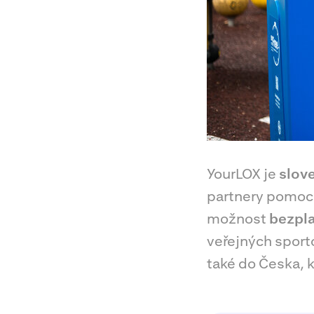
YourLOX je
slov
partnery pomocí
možnost
bezpla
veřejných sport
také do Česka, 