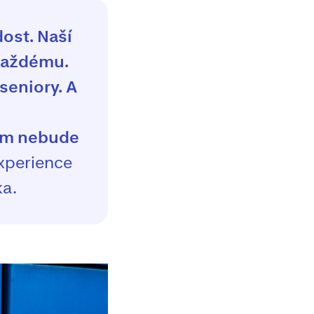
ost. Naší
 každému.
 seniory. A
cům nebude
xperience
ka.