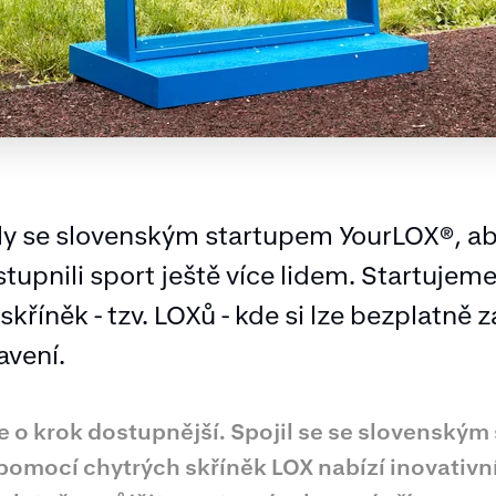
síly se slovenským startupem YourLOX®️, 
tupnili sport ještě více lidem. Startujeme
skříněk - tzv. LOXů - kde si lze bezplatně z
avení.
 o krok dostupnější. Spojil se se slovenským
pomocí chytrých skříněk LOX nabízí inovativní