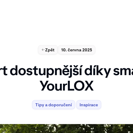
Zpět
10. června 2025
t dostupnější díky sm
YourLOX
Tipy a doporučení
Inspirace
Tipy a doporučení
Inspirace