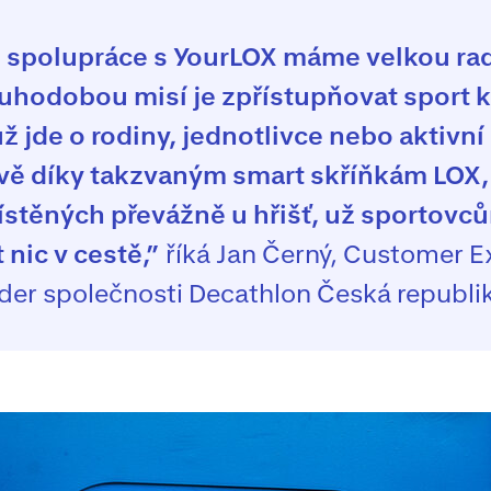
 spolupráce s YourLOX máme velkou rad
uhodobou misí je zpřístupňovat sport
už jde o rodiny, jednotlivce nebo aktivní
vě díky takzvaným smart skříňkám LOX,
stěných převážně u hřišť, už sportov
t nic v cestě,”
říká Jan Černý, Customer E
der společnosti Decathlon Česká republi