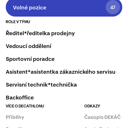
Volné pozice
47
ROLE V TÝMU
Ředitel*ředitelka prodejny
Vedoucí oddělení
Sportovní poradce
Asistent*asistentka zákaznického servisu
Servisní technik*technička
Backoffice
VÍCE O DECATHLONU
ODKAZY
Příběhy
Časopis DEKÁČ