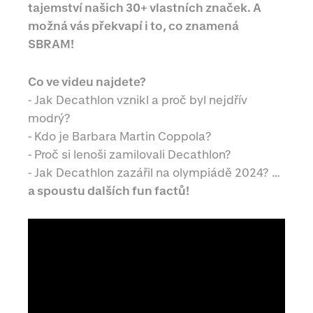
tajemství našich 30+ vlastních značek. A
možná vás překvapí i to, co znamená
SBRAM!
Co ve videu najdete?
- Jak Decathlon vznikl a proč byl nejdřív
modrý?
- Kdo je Barbara Martin Coppola?
- Proč si lenoši zamilovali Decathlon?
- Jak Decathlon zazářil na olympiádě 2024? …
a spoustu dalších fun factů!