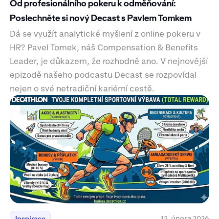
Od profesionálního pokeru k odměňování:
Poslechněte si nový Decast s Pavlem Tomkem
Dá se využít analytické myšlení z online pokeru v
HR? Pavel Tomek, náš Compensation & Benefits
Leader, je důkazem, že rozhodně ano. V nejnovější
epizodě našeho podcastu Decast se rozpovídal
nejen o své netradiční kariérní cestě.
12. února 2026
Inspirace