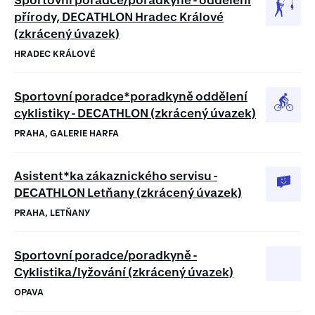
přírody, DECATHLON Hradec Králové
(zkrácený úvazek)
HRADEC KRÁLOVÉ
Sportovní poradce*poradkyně oddělení
cyklistiky - DECATHLON (zkrácený úvazek)
PRAHA, GALERIE HARFA
Asistent*ka zákaznického servisu -
DECATHLON Letňany (zkrácený úvazek)
PRAHA, LETŇANY
Sportovní poradce/poradkyně -
Cyklistika/lyžování (zkrácený úvazek)
OPAVA