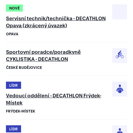
NOVÉ
Servisní technik/technička - DECATHLON
Opava (zkrácený úvazek)
OPAVA
Sportovní poradce/poradkyně
CYKLISTIKA - DECATHLON
ČESKÉ BUDĚJOVICE
LÍDR
Vedoucí oddělení - DECATHLON Frýdek-
Místek
FRÝDEK-MÍSTEK
LÍDR