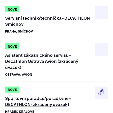
NOVÉ
Servisní technik/technička - DECATHLON
Smíchov
PRAHA, SMÍCHOV
NOVÉ
Asistent zákaznického servisu -
Decathlon Ostrava Avion (zkrácený
úvazek)
OSTRAVA, AVION
NOVÉ
Sportovní poradce/poradkyně -
DECATHLON (zkrácený úvazek)
HRADEC KRÁLOVÉ