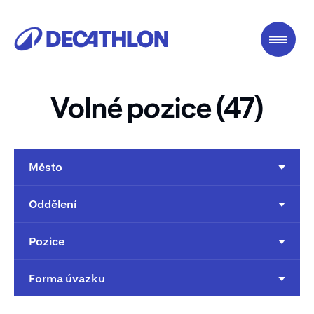
Volné p
o
zice (47)
Město
Oddělení
Pozice
Forma úvazku