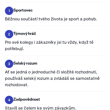
Sportovec
1
Běžnou součástí tvého života je sport a pohyb.
Týmový hráč
2
Pro své kolegy i zákazníky jsi tu vždy, když tě
potřebují.
Selský rozum
3
Ať se jedná o jednoduché či složité rozhodnutí,
používáš selský rozum a zvládáš se samostatně
rozhodovat.
Zodpovědnost
4
Stavíš se čelem ke svým závazkům.