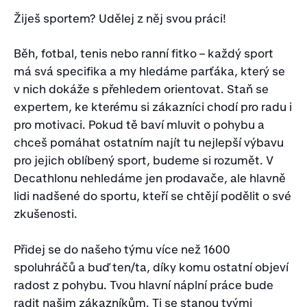
Žiješ sportem? Udělej z něj svou práci!
Běh, fotbal, tenis nebo ranní fitko – každý sport
má svá specifika a my hledáme parťáka, který se
v nich dokáže s přehledem orientovat. Staň se
expertem, ke kterému si zákazníci chodí pro radu i
pro motivaci. Pokud tě baví mluvit o pohybu a
chceš pomáhat ostatním najít tu nejlepší výbavu
pro jejich oblíbený sport, budeme si rozumět. V
Decathlonu nehledáme jen prodavače, ale hlavně
lidi nadšené do sportu, kteří se chtějí podělit o své
zkušenosti.
Přidej se do našeho týmu více než 1600
spoluhráčů a buď ten/ta, díky komu ostatní objeví
radost z pohybu. Tvou hlavní náplní práce bude
radit našim zákazníkům. Ti se stanou tvými