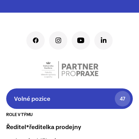
Volné pozice
47
ROLE V TÝMU
Ředitel*ředitelka prodejny