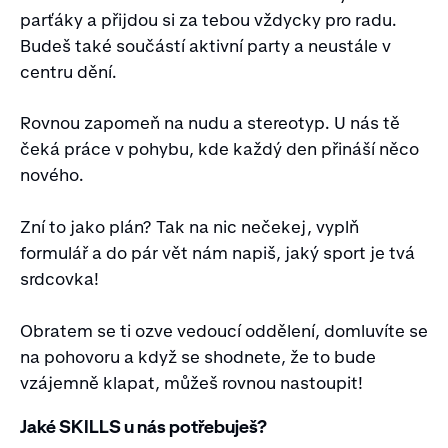
parťáky a přijdou si za tebou vždycky pro radu.
Budeš také součástí aktivní party a neustále v
centru dění.
Rovnou zapomeň na nudu a stereotyp. U nás tě
čeká práce v pohybu, kde každý den přináší něco
nového.
Zní to jako plán? Tak na nic nečekej, vyplň
formulář a do pár vět nám napiš, jaký sport je tvá
srdcovka!
Obratem se ti ozve vedoucí oddělení, domluvíte se
na pohovoru a když se shodnete, že to bude
vzájemně klapat, můžeš rovnou nastoupit!
Jaké SKILLS u nás potřebuješ?