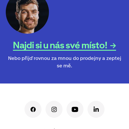
Najdi si u nás své místo!
Nebo přijď rovnou za mnou do prodejny a zeptej
se mě.