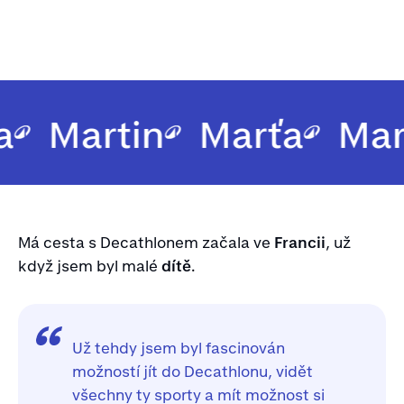
a
Martin
Marťa
Mar
Má cesta s Decathlonem začala ve
Francii
, už
když jsem byl malé
dítě
.
Už tehdy jsem byl fascinován
možností jít do Decathlonu, vidět
všechny ty sporty a mít možnost si