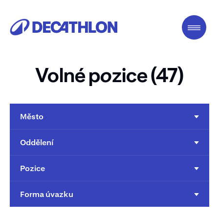
Volné p
o
zice (47)
Město
Oddělení
Pozice
Forma úvazku